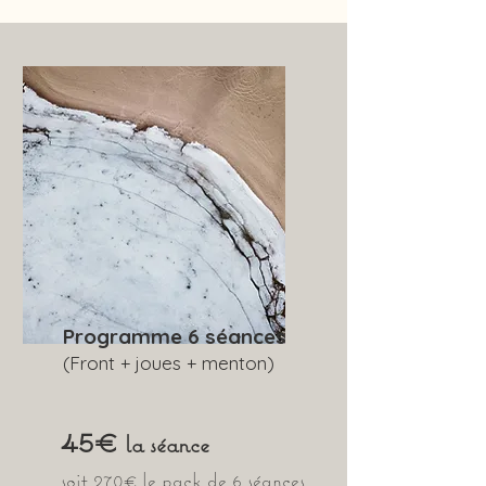
Programme 6 séances
(Front + joues + menton)​
45€
la séance
soit 270€​ le pack de 6 séances