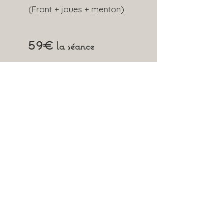
(Front + joues + menton)​
59€
la séance
(Voir condition à la réservation)
Obtenir un
devis
Prénom