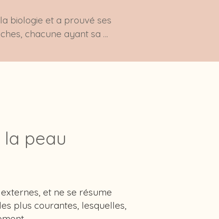
la biologie et a prouvé ses 
uches, chacune ayant sa 
Lorsque les impulsions 
 muscles, favorisant la 
nutriments aux cellules de la 
gène est une protéine qui 
diminue, ce qui provoque 
faciale aide à maintenir une 
e la peau
isme. C’est une méthode douce 
t externes, et ne se résume
es plus courantes, lesquelles,
sement.