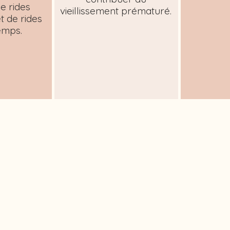
e rides
vieillissement prématuré.
t de rides
emps.