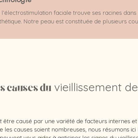
l’électrostimulation faciale trouve ses racines dans 
hétique. Notre peau est constituée de plusieurs co
plus profonde, le derme, abrite les muscles faciaux. 
es, ils se contractent. Cette contraction stimule les
tation du flux sanguin apporte plus d’oxygène et de 
ctionnement.

ulent également la production de collagène. Le colla
 la peau. En vieillissant, la production de collagène 
ant la production de collagène, l’électrostimulation 
vieillissement d
s causes du
it en tirant parti des processus naturels de l’organ
peau de l’intérieur sans aucun risque.
ut être causé par une variété de facteurs internes e
e les causes soient nombreuses, nous résumons ici l
 peuvent vous aider à anticiper les signes du vieillis