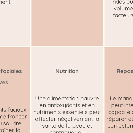
rides ou
ment.
volume
facteurs
faciales
Nutrition
Repos
ives
Une alimentation pauvre
Le manq
en antioxydants et en
peut int
s faciaux
nutriments essentiels peut
capacité 
mme froncer
affecter négativement la
réparer e
u sourire,
santé de la peau et
correctem
aîner la
contribuer au