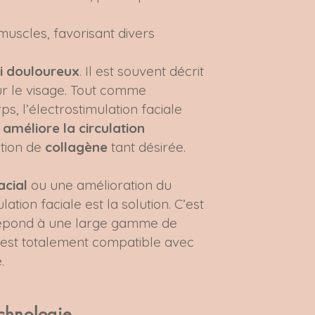
muscles, favorisant divers
ni douloureux
. Il est souvent décrit
 le visage. Tout comme
rps, l’électrostimulation faciale
t
améliore la circulation
ction de
collagène
tant désirée.
facial
ou une amélioration du
ation faciale est la solution. C’est
 répond à une large gamme de
t est totalement compatible avec
.
echnologie