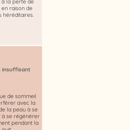
 à la perte de
 en raison de
 héréditaires.
 insuffisant
ue de sommeil
erférer avec la
de la peau à se
t à se régénérer
ent pendant la
nuit.