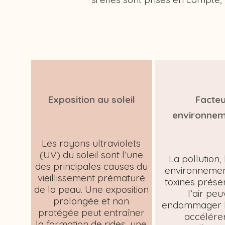
Exposition au soleil
Facteu
environne
Les rayons ultraviolets
(UV) du soleil sont l’une
La pollution, 
des principales causes du
environnement
vieillissement prématuré
toxines prése
de la peau. Une exposition
l’air pe
prolongée et non
endommager l
protégée peut entraîner
accélére
la formation de rides, une