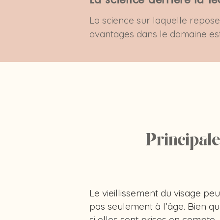
La science sur laquelle repose 
avantages dans le domaine est
propre fonction. La couche la 
électriques atteignent ces muscl
circulation sanguine. L’augmen
peau, améliorant ainsi leur fon
De plus, les contractions stim
confère élasticité et fermeté à
relâchement et rides. En stimul
Principale
peau jeune et ferme.

L’électrostimulation faciale ag
mais efficace pour rajeunir la 
Le vieillissement du visage pe
pas seulement à l’âge. Bien qu
si elles sont prises en compte,