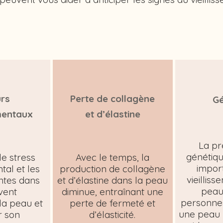
rs
Perte de collagène
Gé
mentaux
et d’élastine​
La pr
génétiqu
le stress
Avec le temps, la
impor
al et les
production de collagène
vieillis
ntes dans
et d’élastine dans la peau
peau
uvent
diminue, entraînant une
personnes
a peau et
perte de fermeté et
une peau 
r son
d’élasticité.